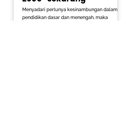
Menyadari perlunya kesinambungan dalam
pendidikan dasar dan menengah, maka
pada tahun 1989 berdirilah SMP Hati Suci.
Keberadaan TK, SD, dan SMP Hati Suci
ternyata mendapatkan dukungan dan
kepercayaan yang begitu besar dari
masyarakat sekitar sebagai suatu lembaga
pendidikan formal yang berkualitas namun
terjangkau.
Menyusul kesuksesan Yayasan Hati Suci
memenuhi tuntutan masyarakat melalui
pendidikan di TK, SD, dan SMP serta untuk
melengkapi sarana pendidikan dasar dan
menengah, maka pada tahun 2005
didirikanlah SMA Hati Suci. Saat ini Yayasan